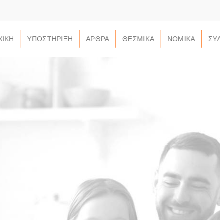
ΧΙΚΗ
ΥΠΟΣΤΗΡΙΞΗ
ΑΡΘΡΑ
ΘΕΣΜΙΚΑ
ΝΟΜΙΚΑ
ΣΥ