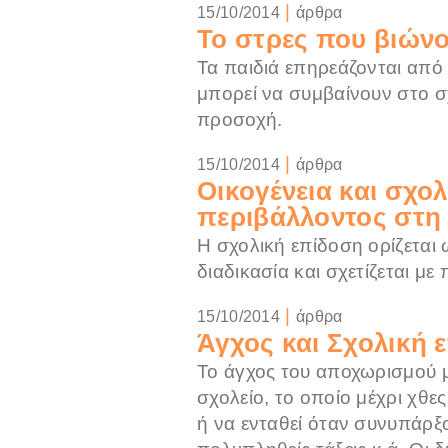
|
15/10/2014
άρθρα
Το στρες που βιώνο
Τα παιδιά επηρεάζονται από
μπορεί να συμβαίνουν στο σ
προσοχή.
|
15/10/2014
άρθρα
Οικογένεια και σχο
περιβάλλοντος στη 
Η σχολική επίδοση ορίζεται
διαδικασία και σχετίζεται μ
|
15/10/2014
άρθρα
Άγχος και Σχολική 
Το άγχος του αποχωρισμού μ
σχολείο, το οποίο μέχρι χθε
ή να ενταθεί όταν συνυπάρξ