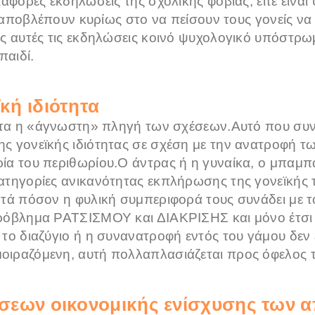
διάφορες εκδηλώσεις της σχολικής φοβίας, είτε εί
ο, αποβλέπουν κυρίως στο να πείσουν τους γονείς να
ες αυτές τις εκδηλώσεις κοινό ψυχολογικό υπόστρωμ
παιδί.
ϊκή ιδιότητα
τητα η «άγνωστη» πληγή των σχέσεων.Aυτό που συνη
ς γονεϊκής ιδιότητας σε σχέση με την ανατροφή τω
ρία του περιθωρίου.Ο άντρας ή η γυναίκα, ο μπαμπά
κατηγορίες ανικανότητας εκπλήρωσης της γονεϊκής 
ατά πόσον η φυλική συμπεριφορά τους συνάδει με το
πρόβλημα ΡΑΤΣΙΣΜΟΥ και ΔΙΑΚΡΙΣΗΣ και μόνο έτσι 
 το διαζύγιο ή η συνανατροφή εντός του γάμου δεν 
οιραζόμενη, αυτή πολλαπλασιάζεται προς όφελος 
σεων οικονομικής ενίσχυσης των 